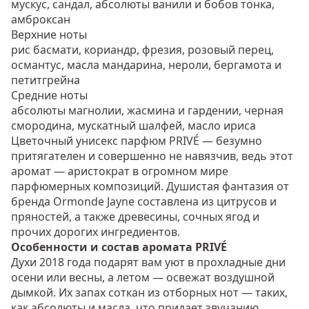
мускус, сандал, абсолюты ванили и бобов тонка,
амброксан
Верхние ноты
рис басмати, кориандр, фрезия, розовый перец,
османтус, масла мандарина, нероли, бергамота и
петитгрейна
Средние ноты
абсолюты магнолии, жасмина и гардении, черная
смородина, мускатный шалфей, масло ириса
Цветочный унисекс парфюм PRIVÉ — безумно
притягателен и совершенно не навязчив, ведь этот
аромат — аристократ в огромном мире
парфюмерных композиций. Душистая фантазия от
бренда Ormonde Jayne составлена из цитрусов и
пряностей, а также древесины, сочных ягод и
прочих дорогих ингредиентов.
Особенности и состав аромата PRIVÉ
Духи 2018 года подарят вам уют в прохладные дни
осени или весны, а летом — освежат воздушной
дымкой. Их запах соткан из отборных нот — таких,
как абсолюты и масла, что придает звучанию