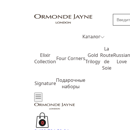
Каталог
La
Elixir
Gold
Route
Russia
Four Corners
Collection
Trilogy
de
Love
Soie
Подарочные
Signature
наборы
0