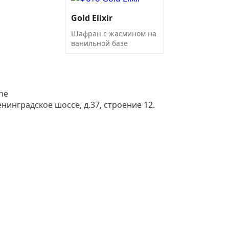
Gold Elixir
Шафран с жасмином на
ванильной базе
ne
енинградское шоссе, д.37, строение 12.