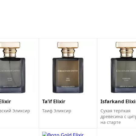
lixir
Ta’if Elixir
Isfarkand Elixi
вский Эликсир
Таиф Эликсир
Сухая терпкая
древесина с ци
на старте